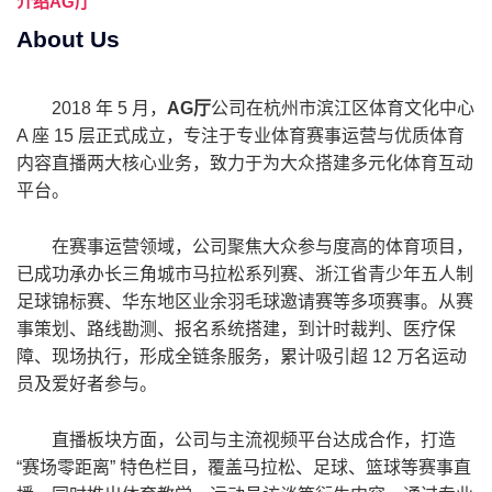
介绍
AG厅
About Us
2018 年 5 月，
AG厅
公司在杭州市滨江区体育文化中心
A 座 15 层正式成立，专注于专业体育赛事运营与优质体育
内容直播两大核心业务，致力于为大众搭建多元化体育互动
平台。
在赛事运营领域，公司聚焦大众参与度高的体育项目，
已成功承办长三角城市马拉松系列赛、浙江省青少年五人制
足球锦标赛、华东地区业余羽毛球邀请赛等多项赛事。从赛
事策划、路线勘测、报名系统搭建，到计时裁判、医疗保
障、现场执行，形成全链条服务，累计吸引超 12 万名运动
员及爱好者参与。
直播板块方面，公司与主流视频平台达成合作，打造
“赛场零距离” 特色栏目，覆盖马拉松、足球、篮球等赛事直