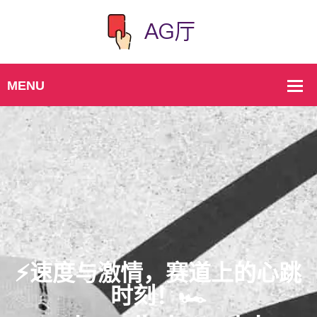
⚡️速度与激情，赛道上的心跳
时刻！🏎️