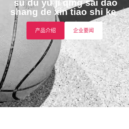
️ su du yu ji qing sai dao
shang de xin tiao shi ke ️
产品介绍
企业要闻