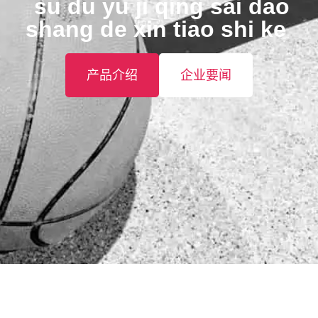
️ su du yu ji qing sai dao
shang de xin tiao shi ke ️
产品介绍
企业要闻