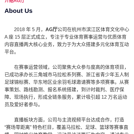
介绍
AG厅
About Us
2018 年 5 月，
AG厅
公司在杭州市滨江区体育文化中心
A 座 15 层正式成立，专注于专业体育赛事运营与优质体育
内容直播两大核心业务，致力于为大众搭建多元化体育互动
平台。
在赛事运营领域，公司聚焦大众参与度高的体育项目，
已成功承办长三角城市马拉松系列赛、浙江省青少年五人制
足球锦标赛、华东地区业余羽毛球邀请赛等多项赛事。从赛
事策划、路线勘测、报名系统搭建，到计时裁判、医疗保
障、现场执行，形成全链条服务，累计吸引超 12 万名运动
员及爱好者参与。
直播板块方面，公司与主流视频平台达成合作，打造
“赛场零距离” 特色栏目，覆盖马拉松、足球、篮球等赛事直