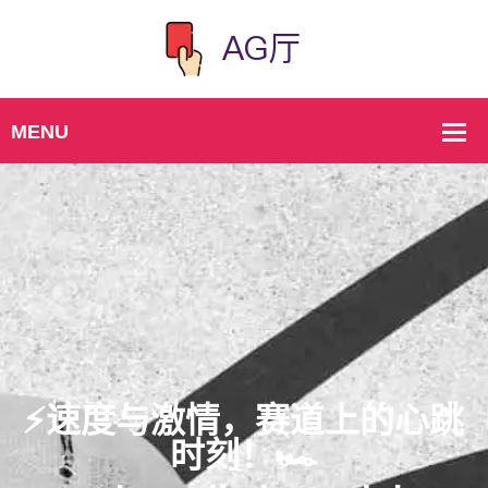
⚡️速度与激情，赛道上的心跳
时刻！🏎️