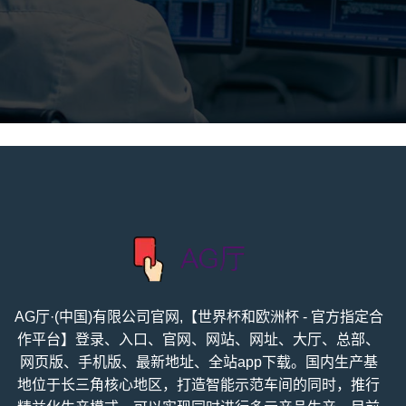
AG厅·(中国)有限公司官网,【世界杯和欧洲杯 - 官方指定合
作平台】登录、入口、官网、网站、网址、大厅、总部、
网页版、手机版、最新地址、全站app下载。国内生产基
地位于长三角核心地区，打造智能示范车间的同时，推行