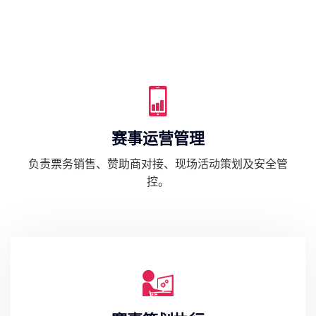
赛事运营管理
负责票务销售、赞助商对接、现场活动策划及安全管
控。