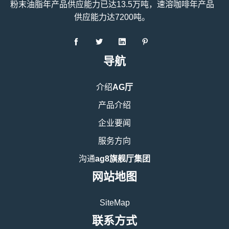
粉末油脂年产品供应能力已达13.5万吨，速溶咖啡年产品
供应能力达7200吨。
导航
介绍
AG厅
产品介绍
企业要闻
服务方向
沟通
ag8旗舰厅集团
网站地图
SiteMap
联系方式