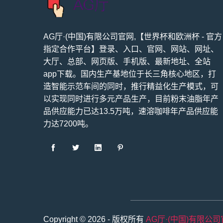
AG厅·(中国)有限公司官网,【世界杯和欧洲杯 - 官方
指定合作平台】登录、入口、官网、网站、网址、
大厅、总部、网页版、手机版、最新地址、全站
app下载。国内生产基地位于长三角核心地区，打
造智能示范车间的同时，推行精益化生产模式，可
以实现同时进行多元产品生产，目前粉末油脂年产
品供应能力已达13.5万吨，速溶咖啡年产品供应能
力达7200吨。
Copyright © 2026 - 版权所有
AG厅·(中国)有限公