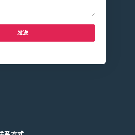
发送
联系方式