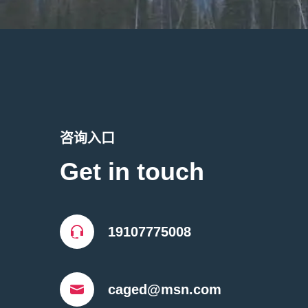
咨询入口
Get in touch
19107775008
caged@msn.com