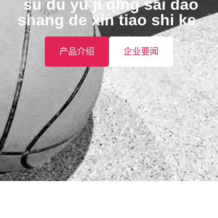
️ su du yu ji qing sai dao
shang de xin tiao shi ke ️
产品介绍
企业要闻