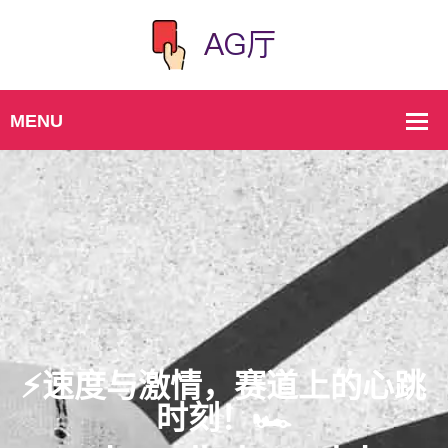
⚡️速度与激情，赛道上的心跳
时刻！🏎️