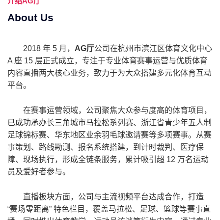
介绍
AG厅
About Us
2018 年 5 月，
AG厅
公司在杭州市滨江区体育文化中心
A 座 15 层正式成立，专注于专业体育赛事运营与优质体育
内容直播两大核心业务，致力于为大众搭建多元化体育互动
平台。
在赛事运营领域，公司聚焦大众参与度高的体育项目，
已成功承办长三角城市马拉松系列赛、浙江省青少年五人制
足球锦标赛、华东地区业余羽毛球邀请赛等多项赛事。从赛
事策划、路线勘测、报名系统搭建，到计时裁判、医疗保
障、现场执行，形成全链条服务，累计吸引超 12 万名运动
员及爱好者参与。
直播板块方面，公司与主流视频平台达成合作，打造
“赛场零距离” 特色栏目，覆盖马拉松、足球、篮球等赛事直