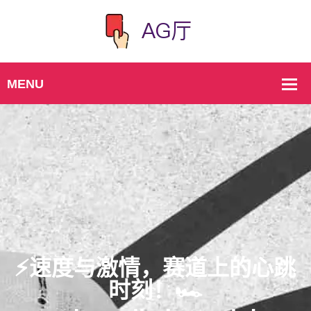
⚡️速度与激情，赛道上的心跳
时刻！🏎️