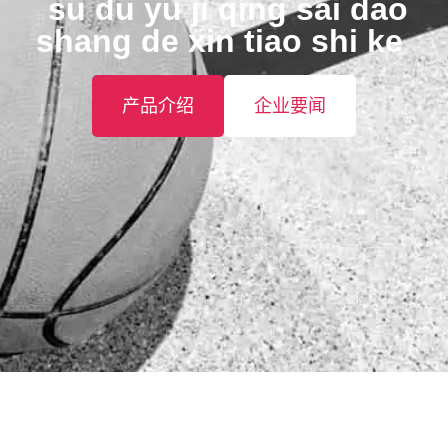
️ su du yu ji qing sai dao
shang de xin tiao shi ke ️
产品介绍
企业要闻