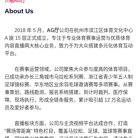
介绍
AG厅
About Us
2018 年 5 月，
AG厅
公司在杭州市滨江区体育文化中心
A 座 15 层正式成立，专注于专业体育赛事运营与优质体育
内容直播两大核心业务，致力于为大众搭建多元化体育互动
平台。
在赛事运营领域，公司聚焦大众参与度高的体育项目，
已成功承办长三角城市马拉松系列赛、浙江省青少年五人制
足球锦标赛、华东地区业余羽毛球邀请赛等多项赛事。从赛
事策划、路线勘测、报名系统搭建，到计时裁判、医疗保
障、现场执行，形成全链条服务，累计吸引超 12 万名运动
员及爱好者参与。
直播板块方面，公司与主流视频平台达成合作，打造
“赛场零距离” 特色栏目，覆盖马拉松、足球、篮球等赛事直