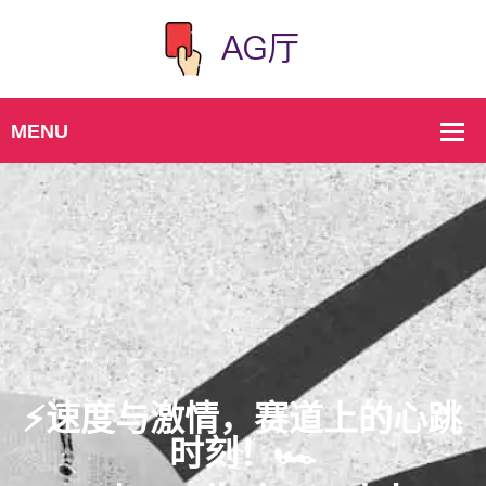
⚡️速度与激情，赛道上的心跳
时刻！🏎️