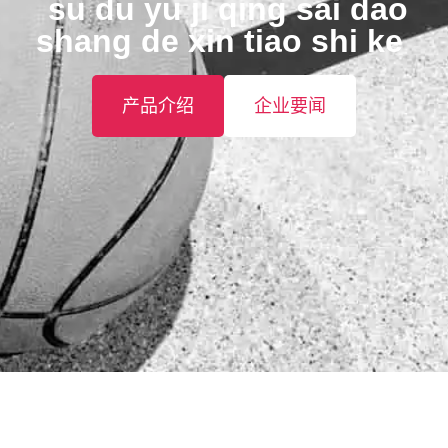
️ su du yu ji qing sai dao
shang de xin tiao shi ke ️
产品介绍
企业要闻