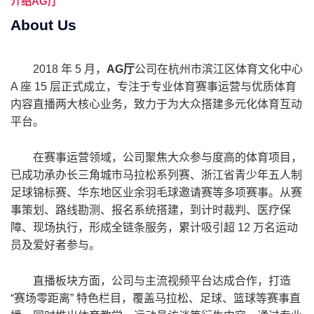
介绍
AG厅
About Us
2018 年 5 月，
AG厅
公司在杭州市滨江区体育文化中心
A 座 15 层正式成立，专注于专业体育赛事运营与优质体育
内容直播两大核心业务，致力于为大众搭建多元化体育互动
平台。
在赛事运营领域，公司聚焦大众参与度高的体育项目，
已成功承办长三角城市马拉松系列赛、浙江省青少年五人制
足球锦标赛、华东地区业余羽毛球邀请赛等多项赛事。从赛
事策划、路线勘测、报名系统搭建，到计时裁判、医疗保
障、现场执行，形成全链条服务，累计吸引超 12 万名运动
员及爱好者参与。
直播板块方面，公司与主流视频平台达成合作，打造
“赛场零距离” 特色栏目，覆盖马拉松、足球、篮球等赛事直