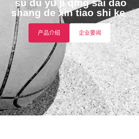
️ su du yu ji qing sai dao
shang de xin tiao shi ke ️
产品介绍
企业要闻