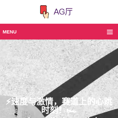
⚡️速度与激情，赛道上的心跳
时刻！🏎️