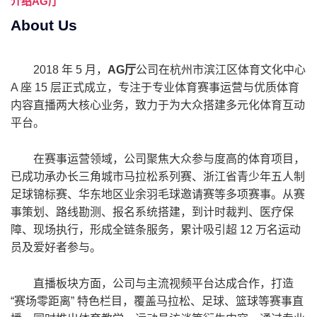
介绍
AG厅
About Us
2018 年 5 月，
AG厅
公司在杭州市滨江区体育文化中心
A 座 15 层正式成立，专注于专业体育赛事运营与优质体育
内容直播两大核心业务，致力于为大众搭建多元化体育互动
平台。
在赛事运营领域，公司聚焦大众参与度高的体育项目，
已成功承办长三角城市马拉松系列赛、浙江省青少年五人制
足球锦标赛、华东地区业余羽毛球邀请赛等多项赛事。从赛
事策划、路线勘测、报名系统搭建，到计时裁判、医疗保
障、现场执行，形成全链条服务，累计吸引超 12 万名运动
员及爱好者参与。
直播板块方面，公司与主流视频平台达成合作，打造
“赛场零距离” 特色栏目，覆盖马拉松、足球、篮球等赛事直