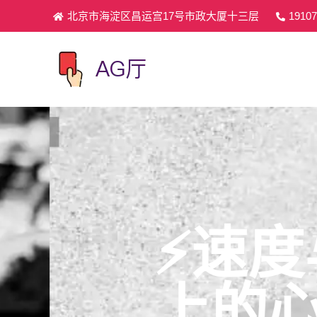
北京市海淀区昌运宫17号市政大厦十三层
19107
⚡️速度
上的心跳