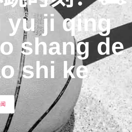
yu ji qing
 shang de
shi ke ️