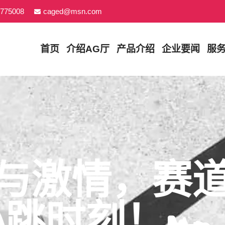
775008
caged@msn.com
首页
介绍
AG厅
产品介绍
企业要闻
服
与激情，赛道
时刻！🏎️