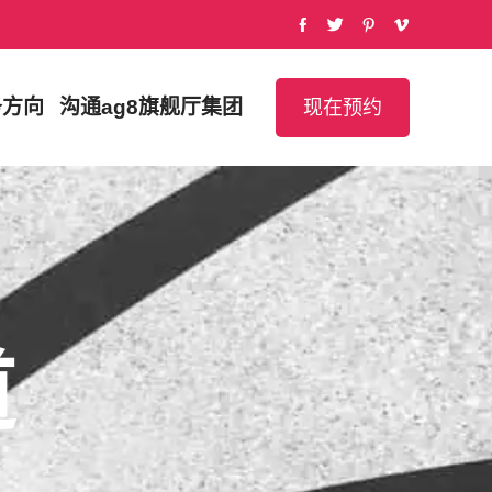
务方向
沟通
ag8旗舰厅集团
现在预约