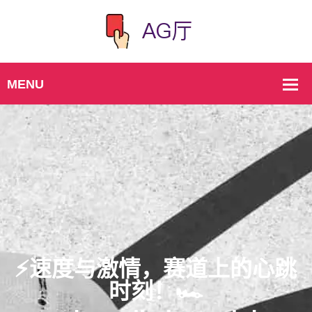
⚡️速度与激情，赛道上的心跳
时刻！🏎️