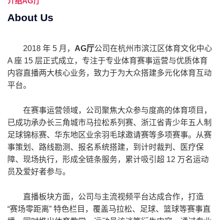
介绍
AG厅
About Us
2018 年 5 月，
AG厅
公司在杭州市滨江区体育文化中心
A 座 15 层正式成立，专注于专业体育赛事运营与优质体育
内容直播两大核心业务，致力于为大众搭建多元化体育互动
平台。
在赛事运营领域，公司聚焦大众参与度高的体育项目，
已成功承办长三角城市马拉松系列赛、浙江省青少年五人制
足球锦标赛、华东地区业余羽毛球邀请赛等多项赛事。从赛
事策划、路线勘测、报名系统搭建，到计时裁判、医疗保
障、现场执行，形成全链条服务，累计吸引超 12 万名运动
员及爱好者参与。
直播板块方面，公司与主流视频平台达成合作，打造
“赛场零距离” 特色栏目，覆盖马拉松、足球、篮球等赛事直