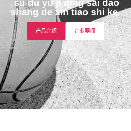
️ su du yu ji qing sai dao
shang de xin tiao shi ke ️
产品介绍
企业要闻